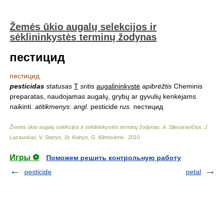
Žemės ūkio augalų selekcijos ir
sėklininkystės terminų žodynas
пестицид
пестицид
pesticidas
statusas
T
sritis
augalininkystė
apibrėžtis
Cheminis
preparatas, naudojamas augalų, grybų ar gyvulių kenkėjams
naikinti.
atitikmenys
:
angl.
pesticide
rus.
пестицид
Žemės ūkio augalų selekcijos ir sėklininkystės terminų žodynas
.
A. Sliesaravičius, J.
Lazauskas, V. Stanys, St. Keinys, G. Klimovienė.
.
2010
.
Игры ⚽
Поможем решить контрольную работу
pesticide
petal