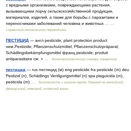
с вредными организмами, повреждающими растения,
вызывающими порчу сельскохозяйственной продукции,
материалов, изделий, а также для борьбы с паразитами и
переносчиками заболеваний человека и животных.… …
Справочник технического переводчика
ПЕСТИЦИД
— англ.pesticide; plant protection product
нем.Pestizide; Pflanzenschutzmittel; Pflanzenschutzpräparat;
Schädlingsbekämpfungsmittel франц.pesticide; produit
antiparasitaire см. > …
Фитопатологический словарь-справочник
пестицид
— rus пестицид (м) eng pesticide fra pesticide (m) deu
Pestizid (n), Schädlings Vertilgungsmittel (n) spa plaguicida (m),
pesticida (m) …
Безопасность и гигиена труда. Перевод на английский,
французский, немецкий, испанский языки