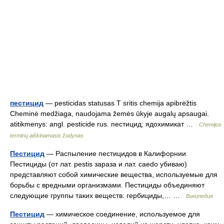
пестицид
— pesticidas statusas T sritis chemija apibrėžtis
Cheminė medžiaga, naudojama žemės ūkyje augalų apsaugai.
atitikmenys: angl. pesticide rus. пестицид; ядохимикат …
Chemijos
terminų aiškinamasis žodynas
Пестицид
— Распыление пестицидов в Калифорнии
Пестициды (от лат. pestis зараза и лат. caedo убиваю)
представляют собой химические вещества, используемые для
борьбы с вредными организмами. Пестициды объединяют
следующие группы таких веществ: гербициды,… …
Википедия
Пестицид
— химическое соединение, используемое для