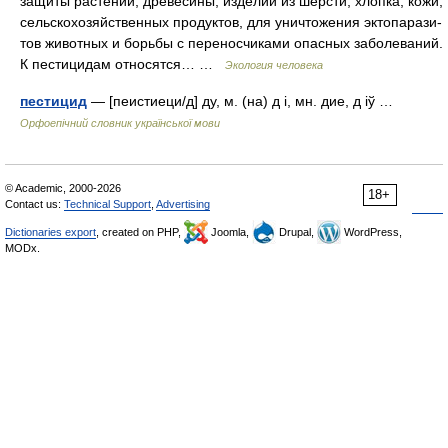
защиты растений, древесины, изде­лий из шерсти, хлопка, кожи,
сельскохозяйственных продуктов, для уничтожения эктопарази­
тов животных и борьбы с переносчиками опасных заболеваний.
К пестицидам относятся… …
Экология человека
пестицид
— [пеистиеци/д] ду, м. (на) д і, мн. дие, д іў …
Орфоепічний словник української мови
© Academic, 2000-2026
18+
Contact us:
Technical Support
,
Advertising
Dictionaries export
, created on PHP,
Joomla,
Drupal,
WordPress,
MODx.