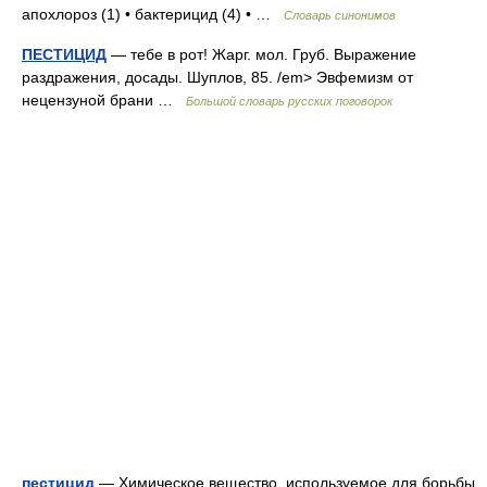
апохлороз (1) • бактерицид (4) • …
Словарь синонимов
ПЕСТИЦИД
— тебе в рот! Жарг. мол. Груб. Выражение
раздражения, досады. Шуплов, 85. /em> Эвфемизм от
нецензуной брани …
Большой словарь русских поговорок
пестицид
— Химическое вещество, используемое для борьбы